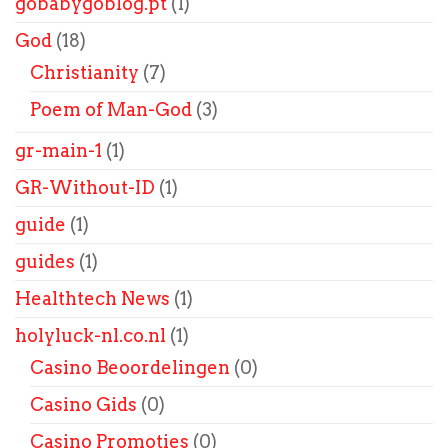
gobabygoblog.pt
(1)
God
(18)
Christianity
(7)
Poem of Man-God
(3)
gr-main-1
(1)
GR-Without-ID
(1)
guide
(1)
guides
(1)
Healthtech News
(1)
holyluck-nl.co.nl
(1)
Casino Beoordelingen
(0)
Casino Gids
(0)
Casino Promoties
(0)