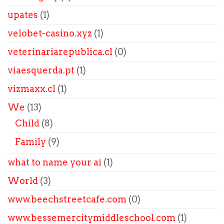
upates
(1)
velobet-casino.xyz
(1)
veterinariarepublica.cl
(0)
viaesquerda.pt
(1)
vizmaxx.cl
(1)
We
(13)
Child
(8)
Family
(9)
what to name your ai
(1)
World
(3)
www.beechstreetcafe.com
(0)
www.bessemercitymiddleschool.com
(1)