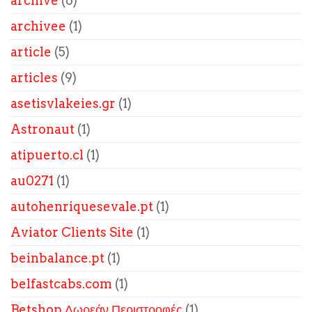
archive
(6)
archivee
(1)
article
(5)
articles
(9)
asetisvlakeies.gr
(1)
Astronaut
(1)
atipuerto.cl
(1)
au0271
(1)
autohenriquesevale.pt
(1)
Aviator Clients Site
(1)
beinbalance.pt
(1)
belfastcabs.com
(1)
Betshop Δωρεάν Περιστροφές
(1)