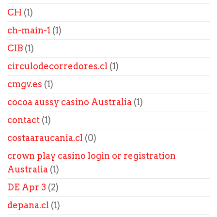
CH
(1)
ch-main-1
(1)
CIB
(1)
circulodecorredores.cl
(1)
cmgv.es
(1)
cocoa aussy casino Australia
(1)
contact
(1)
costaaraucania.cl
(0)
crown play casino login or registration
Australia
(1)
DE Apr 3
(2)
depana.cl
(1)