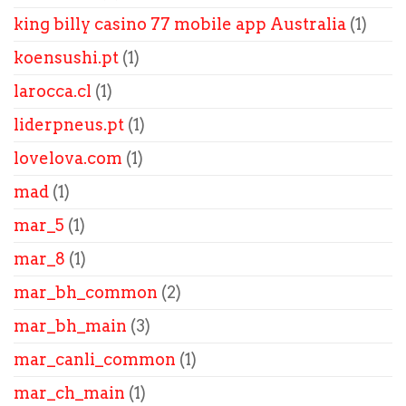
king billy casino 77 mobile app Australia
(1)
koensushi.pt
(1)
larocca.cl
(1)
liderpneus.pt
(1)
lovelova.com
(1)
mad
(1)
mar_5
(1)
mar_8
(1)
mar_bh_common
(2)
mar_bh_main
(3)
mar_canli_common
(1)
mar_ch_main
(1)