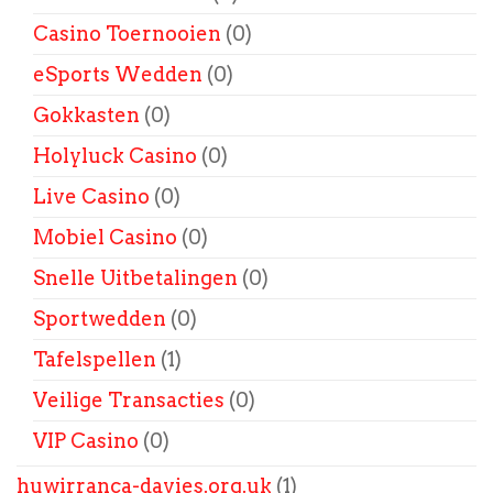
Casino Toernooien
(0)
eSports Wedden
(0)
Gokkasten
(0)
Holyluck Casino
(0)
Live Casino
(0)
Mobiel Casino
(0)
Snelle Uitbetalingen
(0)
Sportwedden
(0)
Tafelspellen
(1)
Veilige Transacties
(0)
VIP Casino
(0)
huwirranca-davies.org.uk
(1)