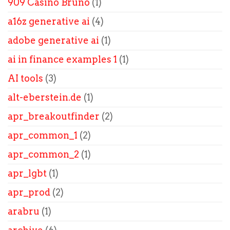
909 Casino Bruno
(1)
a16z generative ai
(4)
adobe generative ai
(1)
ai in finance examples 1
(1)
AI tools
(3)
alt-eberstein.de
(1)
apr_breakoutfinder
(2)
apr_common_1
(2)
apr_common_2
(1)
apr_lgbt
(1)
apr_prod
(2)
arabru
(1)