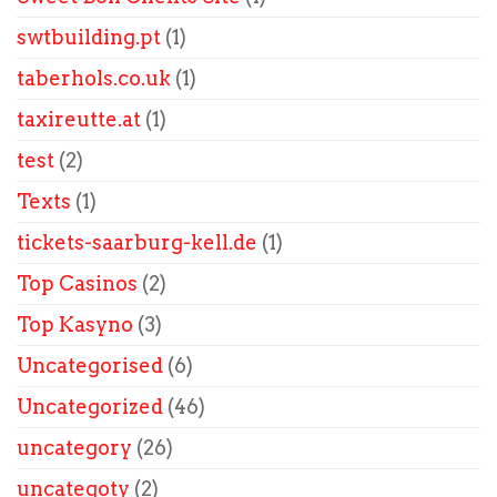
swtbuilding.pt
(1)
taberhols.co.uk
(1)
taxireutte.at
(1)
test
(2)
Texts
(1)
tickets-saarburg-kell.de
(1)
Top Casinos
(2)
Top Kasyno
(3)
Uncategorised
(6)
Uncategorized
(46)
uncategory
(26)
uncategoty
(2)