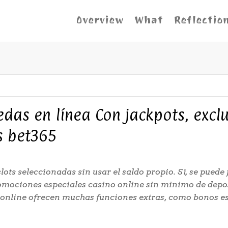
Overview
What
Reflectio
das en línea Con jackpots, excl
s bet365
ots seleccionadas sin usar el saldo propio. Sí, se puede 
 promociones especiales casino online sin minimo de depo
ts online ofrecen muchas funciones extras, como bonos es