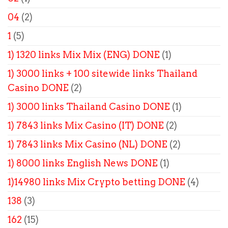
04
(2)
1
(5)
1) 1320 links Mix Mix (ENG) DONE
(1)
1) 3000 links + 100 sitewide links Thailand
Casino DONE
(2)
1) 3000 links Thailand Casino DONE
(1)
1) 7843 links Mix Casino (IT) DONE
(2)
1) 7843 links Mix Casino (NL) DONE
(2)
1) 8000 links English News DONE
(1)
1)14980 links Mix Crypto betting DONE
(4)
138
(3)
162
(15)