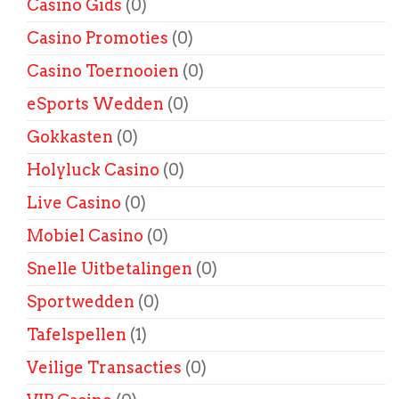
Casino Gids
(0)
Casino Promoties
(0)
Casino Toernooien
(0)
eSports Wedden
(0)
Gokkasten
(0)
Holyluck Casino
(0)
Live Casino
(0)
Mobiel Casino
(0)
Snelle Uitbetalingen
(0)
Sportwedden
(0)
Tafelspellen
(1)
Veilige Transacties
(0)