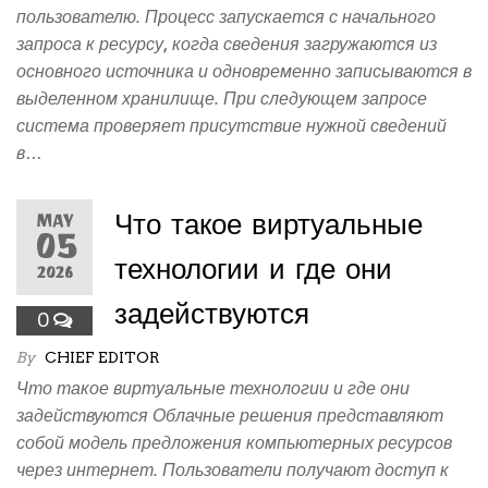
пользователю. Процесс запускается с начального
запроса к ресурсу, когда сведения загружаются из
основного источника и одновременно записываются в
выделенном хранилище. При следующем запросе
система проверяет присутствие нужной сведений
в…
Что такое виртуальные
MAY
05
технологии и где они
2026
задействуются
0
By
CHIEF EDITOR
Что такое виртуальные технологии и где они
задействуются Облачные решения представляют
собой модель предложения компьютерных ресурсов
через интернет. Пользователи получают доступ к