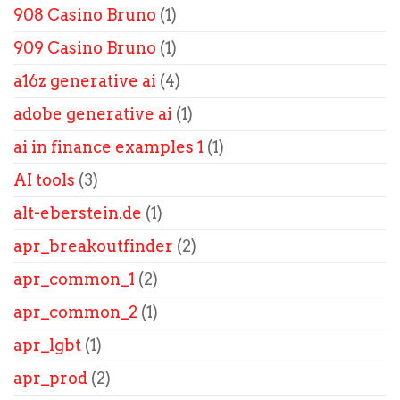
908 Casino Bruno
(1)
909 Casino Bruno
(1)
a16z generative ai
(4)
adobe generative ai
(1)
ai in finance examples 1
(1)
AI tools
(3)
alt-eberstein.de
(1)
apr_breakoutfinder
(2)
apr_common_1
(2)
apr_common_2
(1)
apr_lgbt
(1)
apr_prod
(2)