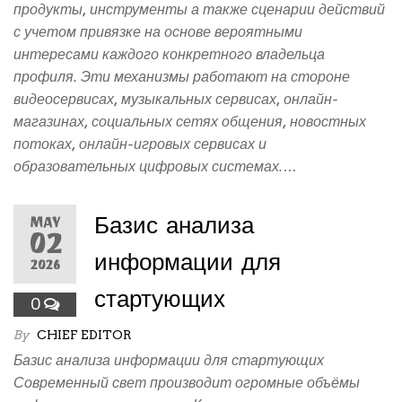
продукты, инструменты а также сценарии действий
с учетом привязке на основе вероятными
интересами каждого конкретного владельца
профиля. Эти механизмы работают на стороне
видеосервисах, музыкальных сервисах, онлайн-
магазинах, социальных сетях общения, новостных
потоках, онлайн-игровых сервисах и
образовательных цифровых системах.…
Базис анализа
MAY
02
информации для
2026
стартующих
0
By
CHIEF EDITOR
Базис анализа информации для стартующих
Современный свет производит огромные объёмы