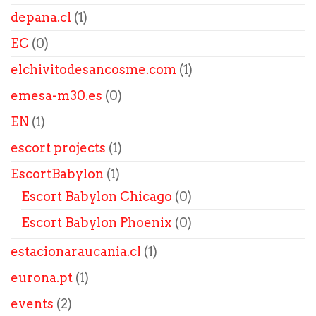
depana.cl
(1)
EC
(0)
elchivitodesancosme.com
(1)
emesa-m30.es
(0)
EN
(1)
escort projects
(1)
EscortBabylon
(1)
Escort Babylon Chicago
(0)
Escort Babylon Phoenix
(0)
estacionaraucania.cl
(1)
eurona.pt
(1)
events
(2)