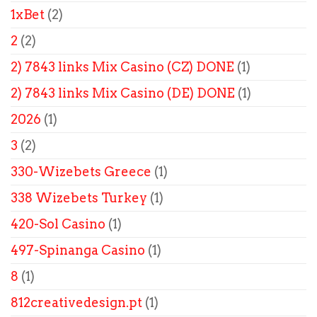
1xBet
(2)
2
(2)
2) 7843 links Mix Casino (CZ) DONE
(1)
2) 7843 links Mix Casino (DE) DONE
(1)
2026
(1)
3
(2)
330-Wizebets Greece
(1)
338 Wizebets Turkey
(1)
420-Sol Casino
(1)
497-Spinanga Casino
(1)
8
(1)
812creativedesign.pt
(1)