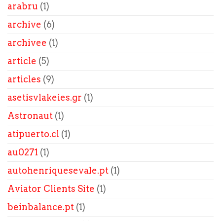
arabru
(1)
archive
(6)
archivee
(1)
article
(5)
articles
(9)
asetisvlakeies.gr
(1)
Astronaut
(1)
atipuerto.cl
(1)
au0271
(1)
autohenriquesevale.pt
(1)
Aviator Clients Site
(1)
beinbalance.pt
(1)