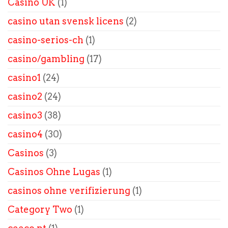
Casino UK
(1)
casino utan svensk licens
(2)
casino-serios-ch
(1)
casino/gambling
(17)
casino1
(24)
casino2
(24)
casino3
(38)
casino4
(30)
Casinos
(3)
Casinos Ohne Lugas
(1)
casinos ohne verifizierung
(1)
Category Two
(1)