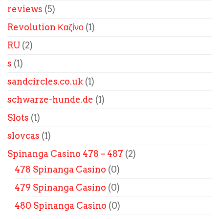
reviews
(5)
Revolution Καζίνο
(1)
RU
(2)
s
(1)
sandcircles.co.uk
(1)
schwarze-hunde.de
(1)
Slots
(1)
slovcas
(1)
Spinanga Casino 478 – 487
(2)
478 Spinanga Casino
(0)
479 Spinanga Casino
(0)
480 Spinanga Casino
(0)