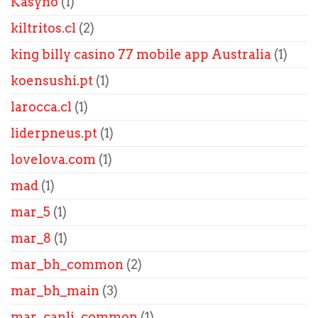
Kasyno
(1)
kiltritos.cl
(2)
king billy casino 77 mobile app Australia
(1)
koensushi.pt
(1)
larocca.cl
(1)
liderpneus.pt
(1)
lovelova.com
(1)
mad
(1)
mar_5
(1)
mar_8
(1)
mar_bh_common
(2)
mar_bh_main
(3)
mar_canli_common
(1)