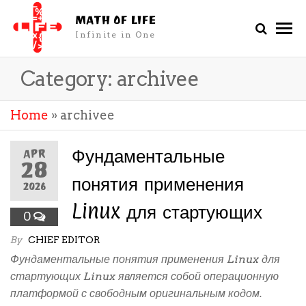
MATH OF LIFE
Infinite in One
Category:
archivee
Home
»
archivee
Фундаментальные
APR
28
понятия применения
2026
Linux для стартующих
0
By
CHIEF EDITOR
Фундаментальные понятия применения Linux для
стартующих Linux является собой операционную
платформой с свободным оригинальным кодом.