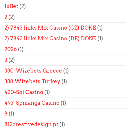
1xBet
(2)
2
(2)
2) 7843 links Mix Casino (CZ) DONE
(1)
2) 7843 links Mix Casino (DE) DONE
(1)
2026
(1)
3
(2)
330-Wizebets Greece
(1)
338 Wizebets Turkey
(1)
420-Sol Casino
(1)
497-Spinanga Casino
(1)
8
(1)
812creativedesign.pt
(1)