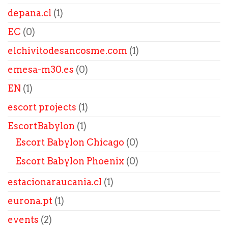
depana.cl
(1)
EC
(0)
elchivitodesancosme.com
(1)
emesa-m30.es
(0)
EN
(1)
escort projects
(1)
EscortBabylon
(1)
Escort Babylon Chicago
(0)
Escort Babylon Phoenix
(0)
estacionaraucania.cl
(1)
eurona.pt
(1)
events
(2)