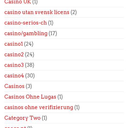
Casino UK
(1)
casino utan svensk licens
(2)
casino-serios-ch
(1)
casino/gambling
(17)
casino1
(24)
casino2
(24)
casino3
(38)
casino4
(30)
Casinos
(3)
Casinos Ohne Lugas
(1)
casinos ohne verifizierung
(1)
Category Two
(1)