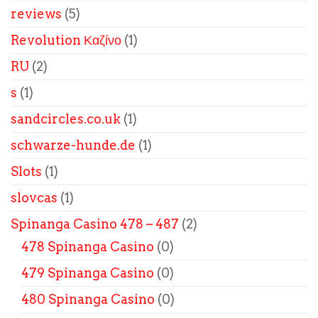
reviews
(5)
Revolution Καζίνο
(1)
RU
(2)
s
(1)
sandcircles.co.uk
(1)
schwarze-hunde.de
(1)
Slots
(1)
slovcas
(1)
Spinanga Casino 478 – 487
(2)
478 Spinanga Casino
(0)
479 Spinanga Casino
(0)
480 Spinanga Casino
(0)