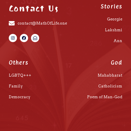
Contact Us
Stories
Georgie
contact@MathOfLife.one
Lakshmi
Ann
Others
God
LGBTQ+++
Mahabharat
Family
Catholicism
Democracy
Poem of Man-God