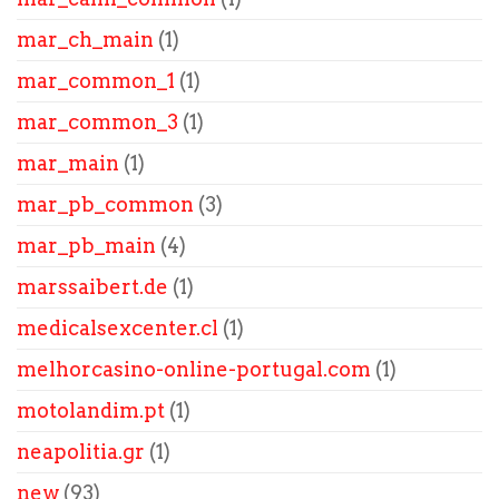
mar_ch_main
(1)
mar_common_1
(1)
mar_common_3
(1)
mar_main
(1)
mar_pb_common
(3)
mar_pb_main
(4)
marssaibert.de
(1)
medicalsexcenter.cl
(1)
melhorcasino-online-portugal.com
(1)
motolandim.pt
(1)
neapolitia.gr
(1)
new
(93)