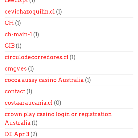
ceeco.pt
(1)
cevichazoquilin.cl
(1)
CH
(1)
ch-main-1
(1)
CIB
(1)
circulodecorredores.cl
(1)
cmgv.es
(1)
cocoa aussy casino Australia
(1)
contact
(1)
costaaraucania.cl
(0)
crown play casino login or registration
Australia
(1)
DE Apr 3
(2)