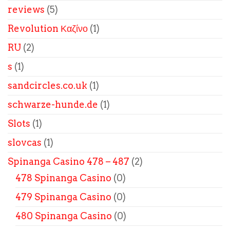
reviews
(5)
Revolution Καζίνο
(1)
RU
(2)
s
(1)
sandcircles.co.uk
(1)
schwarze-hunde.de
(1)
Slots
(1)
slovcas
(1)
Spinanga Casino 478 – 487
(2)
478 Spinanga Casino
(0)
479 Spinanga Casino
(0)
480 Spinanga Casino
(0)