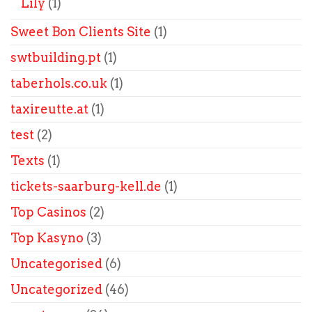
Lily
(1)
Sweet Bon Clients Site
(1)
swtbuilding.pt
(1)
taberhols.co.uk
(1)
taxireutte.at
(1)
test
(2)
Texts
(1)
tickets-saarburg-kell.de
(1)
Top Casinos
(2)
Top Kasyno
(3)
Uncategorised
(6)
Uncategorized
(46)