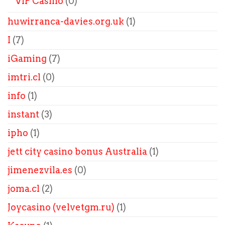
VIP Casino
(0)
huwirranca-davies.org.uk
(1)
I
(7)
iGaming
(7)
imtri.cl
(0)
info
(1)
instant
(3)
ipho
(1)
jett city casino bonus Australia
(1)
jimenezvila.es
(0)
joma.cl
(2)
Joycasino (velvetgm.ru)
(1)