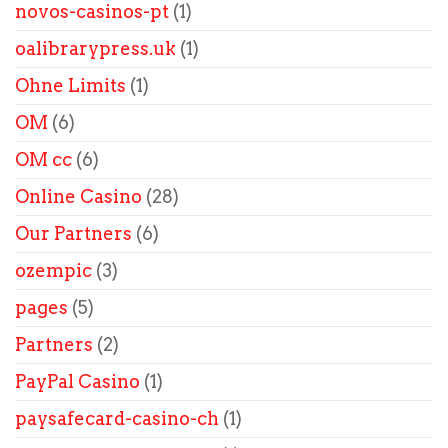
novos-casinos-pt
(1)
oalibrarypress.uk
(1)
Ohne Limits
(1)
OM
(6)
OM cc
(6)
Online Casino
(28)
Our Partners
(6)
ozempic
(3)
pages
(5)
Partners
(2)
PayPal Casino
(1)
paysafecard-casino-ch
(1)