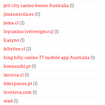
jett city casino bonus Australia
(1)
jimenezvila.es
(0)
joma.cl
(2)
Joycasino (velvetgm.ru)
(1)
Kasyno
(1)
kiltritos.cl
(2)
king billy casino 77 mobile app Australia
(1)
koensushi.pt
(1)
larocca.cl
(1)
liderpneus.pt
(1)
lovelova.com
(1)
mad
(1)