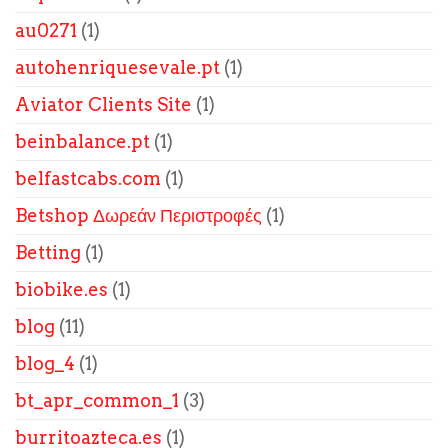
au0271
(1)
autohenriquesevale.pt
(1)
Aviator Clients Site
(1)
beinbalance.pt
(1)
belfastcabs.com
(1)
Betshop Δωρεάν Περιστροφές
(1)
Betting
(1)
biobike.es
(1)
blog
(11)
blog_4
(1)
bt_apr_common_1
(3)
burritoazteca.es
(1)