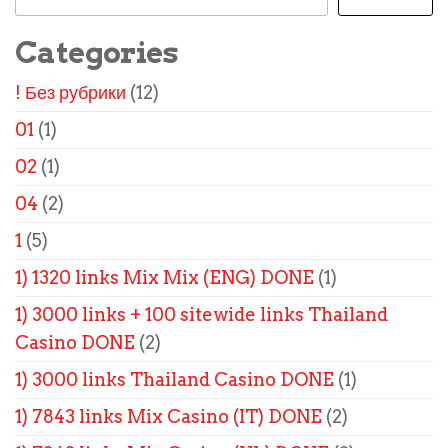
Categories
! Без рубрики
(12)
01
(1)
02
(1)
04
(2)
1
(5)
1) 1320 links Mix Mix (ENG) DONE
(1)
1) 3000 links + 100 sitewide links Thailand
Casino DONE
(2)
1) 3000 links Thailand Casino DONE
(1)
1) 7843 links Mix Casino (IT) DONE
(2)