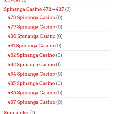
Spinanga Casino 478 – 487
(2)
478 Spinanga Casino
(0)
479 Spinanga Casino
(0)
480 Spinanga Casino
(0)
481 Spinanga Casino
(0)
482 Spinanga Casino
(0)
483 Spinanga Casino
(1)
484 Spinanga Casino
(0)
485 Spinanga Casino
(0)
486 Spinanga Casino
(0)
487 Spinanga Casino
(0)
Spinlander
(1)