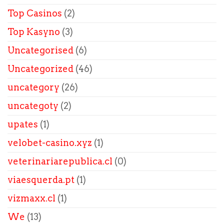
Top Casinos
(2)
Top Kasyno
(3)
Uncategorised
(6)
Uncategorized
(46)
uncategory
(26)
uncategoty
(2)
upates
(1)
velobet-casino.xyz
(1)
veterinariarepublica.cl
(0)
viaesquerda.pt
(1)
vizmaxx.cl
(1)
We
(13)