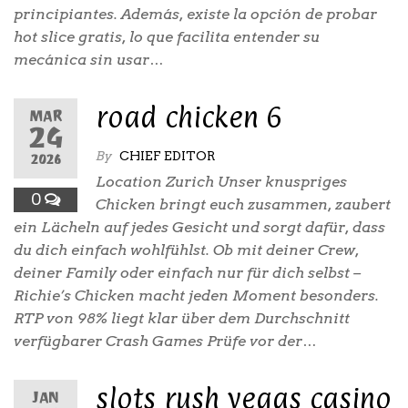
principiantes. Además, existe la opción de probar
hot slice gratis, lo que facilita entender su
mecánica sin usar…
road chicken 6
MAR
24
By
CHIEF EDITOR
2026
Location Zurich Unser knuspriges
0
Chicken bringt euch zusammen, zaubert
ein Lächeln auf jedes Gesicht und sorgt dafür, dass
du dich einfach wohlfühlst. Ob mit deiner Crew,
deiner Family oder einfach nur für dich selbst –
Richie’s Chicken macht jeden Moment besonders.
RTP von 98% liegt klar über dem Durchschnitt
verfügbarer Crash Games Prüfe vor der…
slots rush vegas casino
JAN