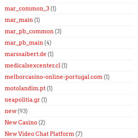
mar_common_3
(1)
mar_main
(1)
mar_pb_common
(3)
mar_pb_main
(4)
marssaibert.de
(1)
medicalsexcenter.cl
(1)
melhorcasino-online-portugal.com
(1)
motolandim.pt
(1)
neapolitia.gr
(1)
new
(93)
New Casino
(2)
New Video Chat Platform
(7)