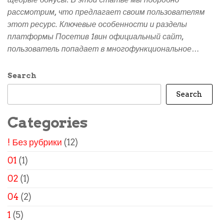
рассмотрим, что предлагает своим пользователям
этот ресурс. Ключевые особенности и разделы
платформы Посетив 1вин официальный сайт,
пользователь попадает в многофункциональное…
Search
Search
Categories
! Без рубрики
(12)
01
(1)
02
(1)
04
(2)
1
(5)