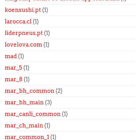
koensushi.pt
(1)
larocca.cl
(1)
liderpneus.pt
(1)
lovelova.com
(1)
mad
(1)
mar_5
(1)
mar_8
(1)
mar_bh_common
(2)
mar_bh_main
(3)
mar_canli_common
(1)
mar_ch_main
(1)
mar_common_1
(1)