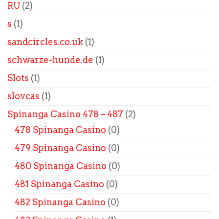
RU
(2)
s
(1)
sandcircles.co.uk
(1)
schwarze-hunde.de
(1)
Slots
(1)
slovcas
(1)
Spinanga Casino 478 – 487
(2)
478 Spinanga Casino
(0)
479 Spinanga Casino
(0)
480 Spinanga Casino
(0)
481 Spinanga Casino
(0)
482 Spinanga Casino
(0)