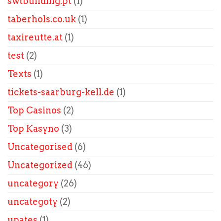
swtbuilding.pt
(1)
taberhols.co.uk
(1)
taxireutte.at
(1)
test
(2)
Texts
(1)
tickets-saarburg-kell.de
(1)
Top Casinos
(2)
Top Kasyno
(3)
Uncategorised
(6)
Uncategorized
(46)
uncategory
(26)
uncategoty
(2)
upates
(1)