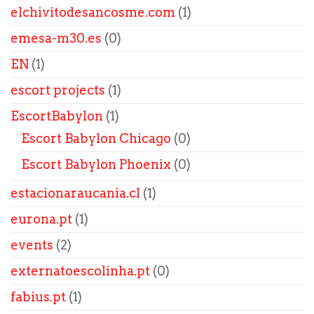
elchivitodesancosme.com
(1)
emesa-m30.es
(0)
EN
(1)
escort projects
(1)
EscortBabylon
(1)
Escort Babylon Chicago
(0)
Escort Babylon Phoenix
(0)
estacionaraucania.cl
(1)
eurona.pt
(1)
events
(2)
externatoescolinha.pt
(0)
fabius.pt
(1)