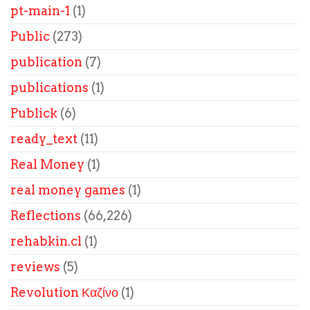
pt-main-1
(1)
Public
(273)
publication
(7)
publications
(1)
Publick
(6)
ready_text
(11)
Real Money
(1)
real money games
(1)
Reflections
(66,226)
rehabkin.cl
(1)
reviews
(5)
Revolution Καζίνο
(1)