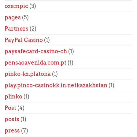
ozempic
(3)
pages
(5)
Partners
(2)
PayPal Casino
(1)
paysafecard-casino-ch
(1)
pensaoavenida.com.pt
(1)
pinko-kz.platona
(1)
play.pinco-casinokk.in.netkazakhstan
(1)
plinko
(1)
Post
(4)
posts
(1)
press
(7)