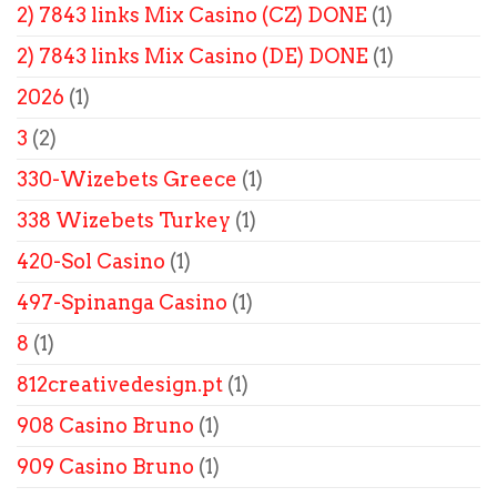
2) 7843 links Mix Casino (CZ) DONE
(1)
2) 7843 links Mix Casino (DE) DONE
(1)
2026
(1)
3
(2)
330-Wizebets Greece
(1)
338 Wizebets Turkey
(1)
420-Sol Casino
(1)
497-Spinanga Casino
(1)
8
(1)
812creativedesign.pt
(1)
908 Casino Bruno
(1)
909 Casino Bruno
(1)