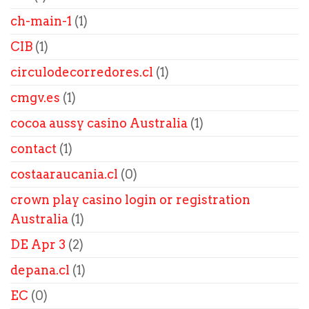
ch-main-1
(1)
CIB
(1)
circulodecorredores.cl
(1)
cmgv.es
(1)
cocoa aussy casino Australia
(1)
contact
(1)
costaaraucania.cl
(0)
crown play casino login or registration
Australia
(1)
DE Apr 3
(2)
depana.cl
(1)
EC
(0)