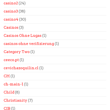
casino2
(24)
casino3
(38)
casino4
(30)
Casinos
(3)
Casinos Ohne Lugas
(1)
casinos ohne verifizierung
(1)
Category Two
(1)
ceeco.pt
(1)
cevichazoquilin.cl
(1)
CH
(1)
ch-main-1
(1)
Child
(8)
Christianity
(7)
CIB
(1)