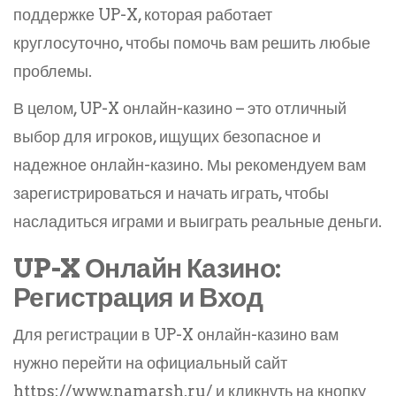
поддержке UP-X, которая работает
круглосуточно, чтобы помочь вам решить любые
проблемы.
В целом, UP-X онлайн-казино – это отличный
выбор для игроков, ищущих безопасное и
надежное онлайн-казино. Мы рекомендуем вам
зарегистрироваться и начать играть, чтобы
насладиться играми и выиграть реальные деньги.
UP-X Онлайн Казино:
Регистрация и Вход
Для регистрации в UP-X онлайн-казино вам
нужно перейти на официальный сайт
https://www.namarsh.ru/ и кликнуть на кнопку