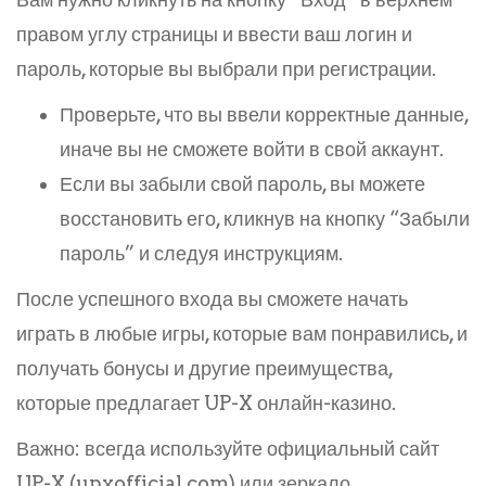
правом углу страницы и ввести ваш логин и
пароль, которые вы выбрали при регистрации.
Проверьте, что вы ввели корректные данные,
иначе вы не сможете войти в свой аккаунт.
Если вы забыли свой пароль, вы можете
восстановить его, кликнув на кнопку “Забыли
пароль” и следуя инструкциям.
После успешного входа вы сможете начать
играть в любые игры, которые вам понравились, и
получать бонусы и другие преимущества,
которые предлагает UP-X онлайн-казино.
Важно: всегда используйте официальный сайт
UP-X (upxofficial.com) или зеркало