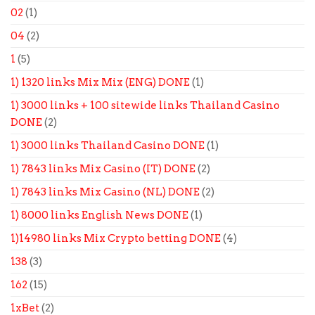
02
(1)
04
(2)
1
(5)
1) 1320 links Mix Mix (ENG) DONE
(1)
1) 3000 links + 100 sitewide links Thailand Casino
DONE
(2)
1) 3000 links Thailand Casino DONE
(1)
1) 7843 links Mix Casino (IT) DONE
(2)
1) 7843 links Mix Casino (NL) DONE
(2)
1) 8000 links English News DONE
(1)
1)14980 links Mix Crypto betting DONE
(4)
138
(3)
162
(15)
1xBet
(2)