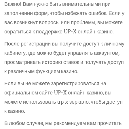
Важно! Вам нужно быть внимательными при
заполнении форм, чтобы избежать ошибок. Если у
вас возникнут вопросы или проблемы, вы можете
обратиться к поддержке UP-X онлайн казино.
После регистрации вы получите доступ к личному
кабинету, где можно будет управлять аккаунтом,
просматривать историю ставок и получать доступ
к различным функциям казино.
Если вы не можете зарегистрироваться на
официальном сайте UP-X онлайн казино, вы
можете использовать up x зеркало, чтобы доступ
к казино.
В любом случае, мы рекомендуем вам прочитать