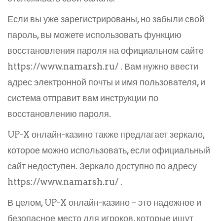
Если вы уже зарегистрированы, но забыли свой
пароль, вы можете использовать функцию
восстановления пароля на официальном сайте
https://www.namarsh.ru/ . Вам нужно ввести
адрес электронной почты и имя пользователя, и
система отправит вам инструкции по
восстановлению пароля.
UP-X онлайн-казино также предлагает зеркало,
которое можно использовать, если официальный
сайт недоступен. Зеркало доступно по адресу
https://www.namarsh.ru/ .
В целом, UP-X онлайн-казино – это надежное и
безопасное место для игроков, которые ищут