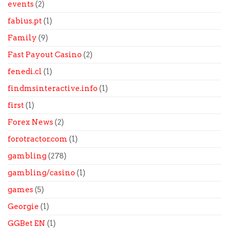
events
(2)
fabius.pt
(1)
Family
(9)
Fast Payout Casino
(2)
fenedi.cl
(1)
findmsinteractive.info
(1)
first
(1)
Forex News
(2)
forotractor.com
(1)
gambling
(278)
gambling/casino
(1)
games
(5)
Georgie
(1)
GGBet EN
(1)