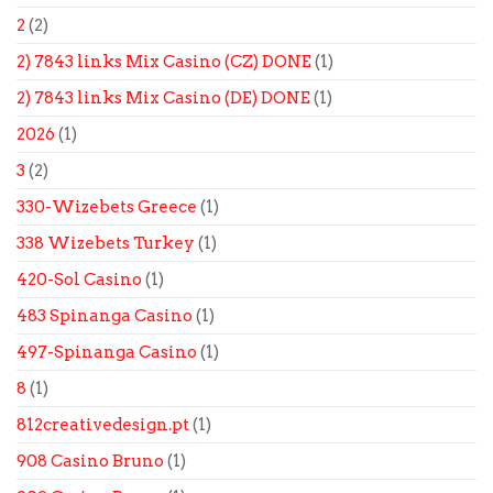
2
(2)
2) 7843 links Mix Casino (CZ) DONE
(1)
2) 7843 links Mix Casino (DE) DONE
(1)
2026
(1)
3
(2)
330-Wizebets Greece
(1)
338 Wizebets Turkey
(1)
420-Sol Casino
(1)
483 Spinanga Casino
(1)
497-Spinanga Casino
(1)
8
(1)
812creativedesign.pt
(1)
908 Casino Bruno
(1)