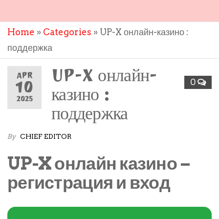
Home
»
Categories
»
UP-X онлайн-казино :
поддержка
UP-X онлайн-
APR
10
0
казино :
2025
поддержка
By
CHIEF EDITOR
UP-X онлайн казино –
регистрация и вход