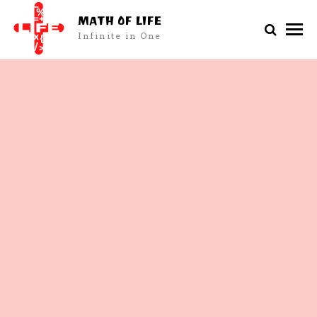
MATH OF LIFE
Infinite in One