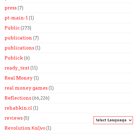
press
(7)
pt-main-1
(1)
Public
(273)
publication
(7)
publications
(1)
Publick
(6)
ready_text
(11)
Real Money
(1)
real money games
(1)
Reflections
(66,226)
rehabkin.cl
(1)
reviews
(5)
Revolution Καζίνο
(1)