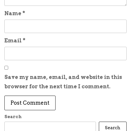
Name
*
Email
*
Save my name, email, and website in this
browser for the next time I comment.
Search
Search