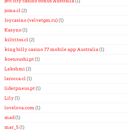
jett city casino bonus Australia
(1)
joma.cl
(2)
Joycasino (velvetgm.ru)
(1)
Kasyno
(1)
kiltritos.cl
(2)
king billy casino 77 mobile app Australia
(1)
koensushi.pt
(1)
Lakshmi
(2)
larocca.cl
(1)
liderpneus.pt
(1)
Lily
(1)
lovelova.com
(1)
mad
(1)
mar_5
(1)