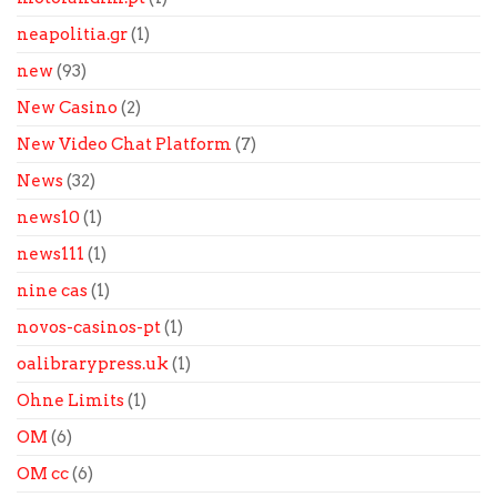
neapolitia.gr
(1)
new
(93)
New Casino
(2)
New Video Chat Platform
(7)
News
(32)
news10
(1)
news111
(1)
nine cas
(1)
novos-casinos-pt
(1)
oalibrarypress.uk
(1)
Ohne Limits
(1)
OM
(6)
OM cc
(6)