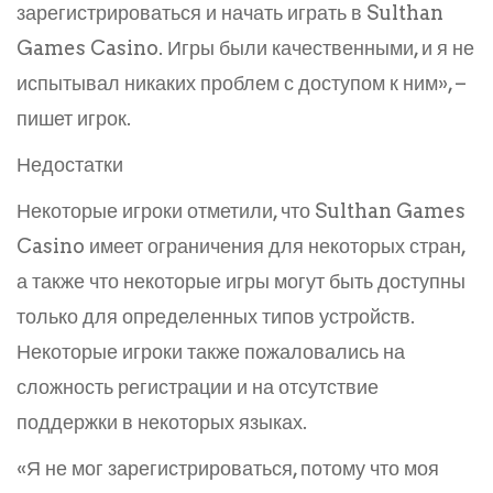
зарегистрироваться и начать играть в Sulthan
Games Casino. Игры были качественными, и я не
испытывал никаких проблем с доступом к ним», –
пишет игрок.
Недостатки
Некоторые игроки отметили, что Sulthan Games
Casino имеет ограничения для некоторых стран,
а также что некоторые игры могут быть доступны
только для определенных типов устройств.
Некоторые игроки также пожаловались на
сложность регистрации и на отсутствие
поддержки в некоторых языках.
«Я не мог зарегистрироваться, потому что моя