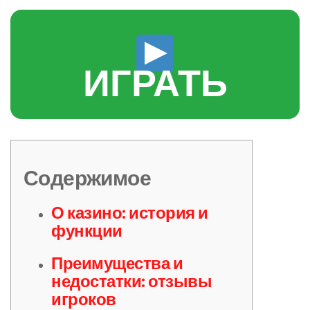
ИГРАТЬ
Содержимое
О казино: история и
функции
Преимущества и
недостатки: отзывы
игроков