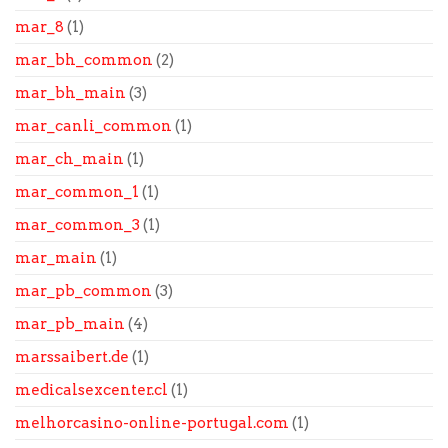
mar_8
(1)
mar_bh_common
(2)
mar_bh_main
(3)
mar_canli_common
(1)
mar_ch_main
(1)
mar_common_1
(1)
mar_common_3
(1)
mar_main
(1)
mar_pb_common
(3)
mar_pb_main
(4)
marssaibert.de
(1)
medicalsexcenter.cl
(1)
melhorcasino-online-portugal.com
(1)