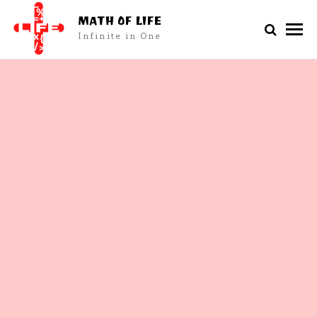
MATH OF LIFE
Infinite in One