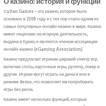
О казино: история и функции
Сultan Games – это казино, которое было
основано в 2018 году и с тех пор стало одним из
самых популярных онлайн-казино в мире. Казино
имеет лицензию на игорную деятельность,
выдана в Курио, и является членом ассоциации
онлайн-казино (eGaming Association).
Казино предлагает игрокам широкий спектр игр,
включая слоты, карточные игры, рулетку, покер и
другие. Игроки могут играть на деньги или в
режиме demo, что позволяет им попробовать
игры без риска.
Казино имеет несколько функций, которые