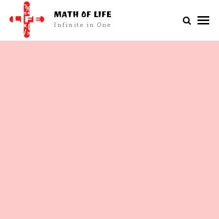
MATH OF LIFE
Infinite in One