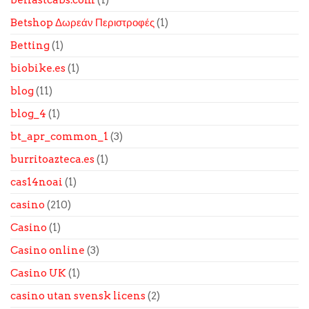
belfastcabs.com
(1)
Betshop Δωρεάν Περιστροφές
(1)
Betting
(1)
biobike.es
(1)
blog
(11)
blog_4
(1)
bt_apr_common_1
(3)
burritoazteca.es
(1)
cas14noai
(1)
casino
(210)
Casino
(1)
Casino online
(3)
Casino UK
(1)
casino utan svensk licens
(2)