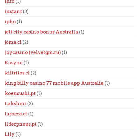
info
(1)
instant
(3)
ipho
(1)
jett city casino bonus Australia
(1)
joma.cl
(2)
Joycasino (velvetgm.ru)
(1)
Kasyno
(1)
kiltritos.cl
(2)
king billy casino 77 mobile app Australia
(1)
koensushi.pt
(1)
Lakshmi
(2)
larocca.cl
(1)
liderpneus.pt
(1)
Lily
(1)