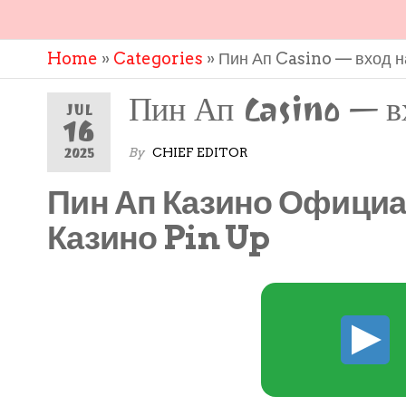
Home
»
Categories
»
Пин Ап Casino — вход н
Пин Ап Casino — вх
JUL
16
2025
By
CHIEF EDITOR
Пин Ап Казино Официа
Казино Pin Up