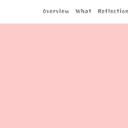
Overview
What
Reflectio