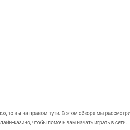
, то вы на правом пути. В этом обзоре мы рассмотр
айн-казино, чтобы помочь вам начать играть в сети.