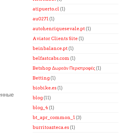
atipuerto.cl
(1)
au0271
(1)
autohenriquesevale.pt
(1)
Aviator Clients Site
(1)
beinbalance.pt
(1)
belfastcabs.com
(1)
Betshop Δωρεάν Περιστροφές
(1)
Betting
(1)
biobike.es
(1)
менные
blog
(11)
blog_4
(1)
bt_apr_common_1
(3)
burritoazteca.es
(1)