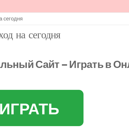
а сегодня
од на сегодня
льный Сайт – Играть в О
ИГРАТЬ