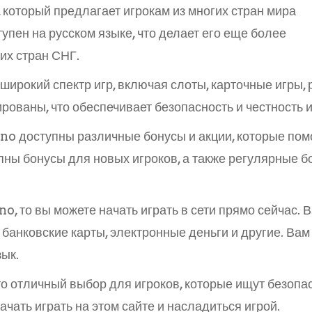
 который предлагает игрокам из многих стран мира
упен на русском языке, что делает его еще более
их стран СНГ.
рокий спектр игр, включая слоты, карточные игры, 
рованы, что обеспечивает безопасность и честность и
ino доступны различные бонусы и акции, которые пом
пны бонусы для новых игроков, а также регулярные 
, то вы можете начать играть в сети прямо сейчас. 
банковские карты, электронные деньги и другие. Вам
ык.
о отличный выбор для игроков, которые ищут безопа
чать играть на этом сайте и насладиться игрой.