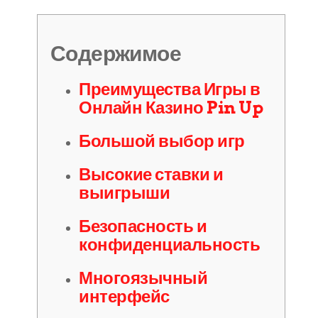
Содержимое
Преимущества Игры в
Онлайн Казино Pin Up
Большой выбор игр
Высокие ставки и
выигрыши
Безопасность и
конфиденциальность
Многоязычный
интерфейс