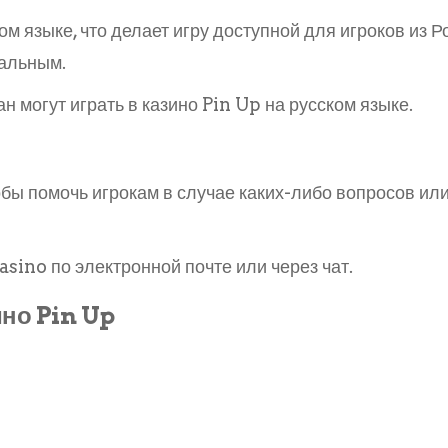
м языке, что делает игру доступной для игроков из Р
иальным.
ран могут играть в казино Pin Up на русском языке.
бы помочь игрокам в случае каких-либо вопросов ил
asino по электронной почте или через чат.
но Pin Up