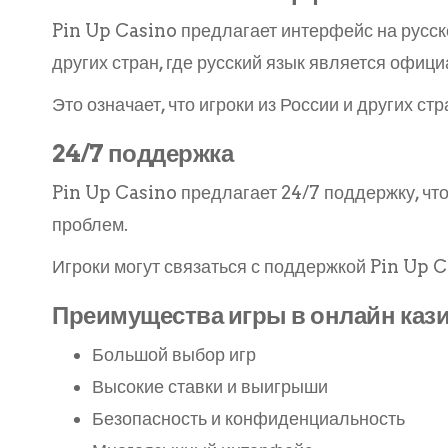
Pin Up Casino предлагает интерфейс на русско
других стран, где русский язык является офиц
Это означает, что игроки из России и других ст
24/7 поддержка
Pin Up Casino предлагает 24/7 поддержку, что
проблем.
Игроки могут связаться с поддержкой Pin Up C
Преимущества игры в онлайн кази
Большой выбор игр
Высокие ставки и выигрыши
Безопасность и конфиденциальность