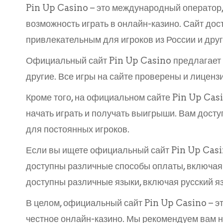
Pin Up Casino – это международный оператор,
возможность играть в онлайн-казино. Сайт дост
привлекательным для игроков из России и друг
Официальный сайт Pin Up Casino предлагает ши
другие. Все игры на сайте проверены и лицензи
Кроме того, на официальном сайте Pin Up Cas
начать играть и получать выигрыши. Вам досту
для постоянных игроков.
Если вы ищете официальный сайт Pin Up Casino
доступны различные способы оплаты, включая 
доступны различные языки, включая русский яз
В целом, официальный сайт Pin Up Casino – эт
честное онлайн-казино. Мы рекомендуем вам на