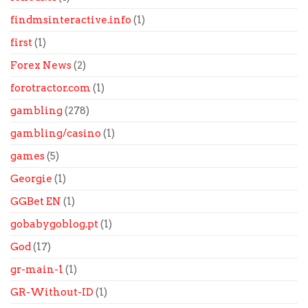
findmsinteractive.info
(1)
first
(1)
Forex News
(2)
forotractor.com
(1)
gambling
(278)
gambling/casino
(1)
games
(5)
Georgie
(1)
GGBet EN
(1)
gobabygoblog.pt
(1)
God
(17)
gr-main-1
(1)
GR-Without-ID
(1)