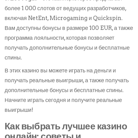
более 1 000 слотов от ведущих разработчиков,
включая NetEnt, Microgaming и Quickspin.
Вам доступны бонусы в размере 100 EUR, а также
программа лояльности, которая позволяет
получать дополнительные бонусы и бесплатные
спины.
В этих казино вы можете играть на деньги и
получать реальные выигрыши, а также получать
дополнительные бонусы и бесплатные спины.
Начните играть сегодня и получите реальные
выигрыши!
Как выбрать лучшее казино
онлайн: советы и