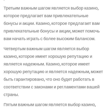
Третьим важным шагом является выбор казино,
которое предлагает вам привлекательные
бонусы и акции. Казино, которое предлагает вам
привлекательные бонусы и акции, может помочь
вам начать играть с более высоким балансом.
Четвертым важным шагом является выбор
казино, которое имеет хорошую репутацию и
является надежным. Казино, которое имеет
хорошую репутацию и является надежным, может
быть гарантировано, что оно будет работать в
соответствии с законами и регламентами вашей
страны.
Пятым важным шагом является выбор казино,