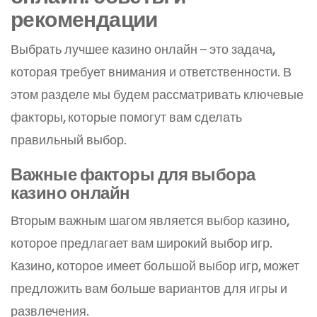
рекомендации
Выбрать лучшее казино онлайн – это задача,
которая требует внимания и ответственности. В
этом разделе мы будем рассматривать ключевые
факторы, которые помогут вам сделать
правильный выбор.
Важные факторы для выбора
казино онлайн
Вторым важным шагом является выбор казино,
которое предлагает вам широкий выбор игр.
Казино, которое имеет большой выбор игр, может
предложить вам больше вариантов для игры и
развлечения.