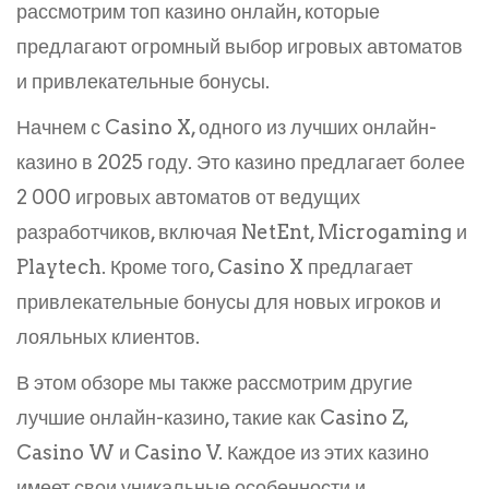
рассмотрим топ казино онлайн, которые
предлагают огромный выбор игровых автоматов
и привлекательные бонусы.
Начнем с Casino X, одного из лучших онлайн-
казино в 2025 году. Это казино предлагает более
2 000 игровых автоматов от ведущих
разработчиков, включая NetEnt, Microgaming и
Playtech. Кроме того, Casino X предлагает
привлекательные бонусы для новых игроков и
лояльных клиентов.
В этом обзоре мы также рассмотрим другие
лучшие онлайн-казино, такие как Casino Z,
Casino W и Casino V. Каждое из этих казино
имеет свои уникальные особенности и