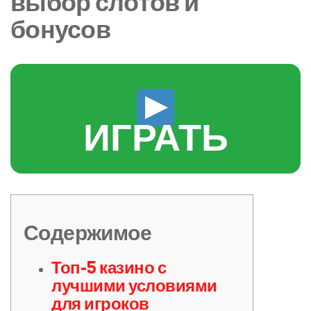
выбор слотов и
бонусов
ИГРАТЬ
Содержимое
Топ-5 казино с
лучшими условиями
для игроков