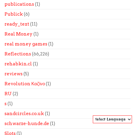
publications
(1)
Publick
(6)
ready_text
(11)
Real Money
(1)
real money games
(1)
Reflections
(66,226)
rehabkin.cl
(1)
reviews
(5)
Revolution Καζίνο
(1)
RU
(2)
s
(1)
sandcircles.co.uk
(1)
schwarze-hunde.de
(1)
Slots
(1)