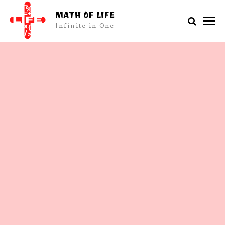
MATH OF LIFE
Infinite in One