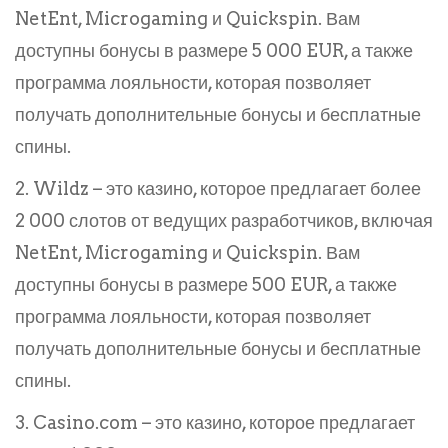
NetEnt, Microgaming и Quickspin. Вам
доступны бонусы в размере 5 000 EUR, а также
программа лояльности, которая позволяет
получать дополнительные бонусы и бесплатные
спины.
2. Wildz – это казино, которое предлагает более
2 000 слотов от ведущих разработчиков, включая
NetEnt, Microgaming и Quickspin. Вам
доступны бонусы в размере 500 EUR, а также
программа лояльности, которая позволяет
получать дополнительные бонусы и бесплатные
спины.
3. Casino.com – это казино, которое предлагает