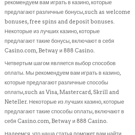
рекомендуем вам играть в казино, которые
предлагают различные бонусы,such as welcome
bonuses, free spins and deposit bonuses.
Некоторые из лучших казино, которые
предлагают такие бонусы, включают в себя
Casino.com, Betway и 888 Casino.
Четвертым шагом является выбор способов
оплаты. Мы рекомендуем вам играть в казино,
которые предлагают различные способы
оплаты,such as Visa, Mastercard, Skrill and
Neteller. Некоторые из лучших казино, которые
предлагают такие способы оплаты, включают в
себя Casino.com, Betway и 888 Casino.
Надеемся, что наша статья поможет вам найти