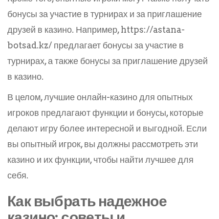
бонусы за участие в турнирах и за приглашение
друзей в казино. Например, https://astana-
botsad.kz/ предлагает бонусы за участие в
турнирах, а также бонусы за приглашение друзей
в казино.
В целом, лучшие онлайн-казино для опытных
игроков предлагают функции и бонусы, которые
делают игру более интересной и выгодной. Если
вы опытный игрок, вы должны рассмотреть эти
казино и их функции, чтобы найти лучшее для
себя.
Как выбрать надежное
казино: советы и