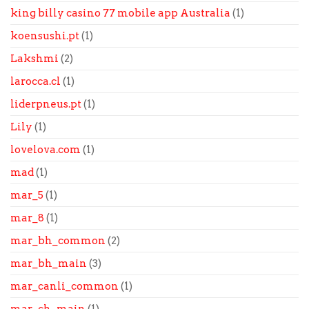
king billy casino 77 mobile app Australia
(1)
koensushi.pt
(1)
Lakshmi
(2)
larocca.cl
(1)
liderpneus.pt
(1)
Lily
(1)
lovelova.com
(1)
mad
(1)
mar_5
(1)
mar_8
(1)
mar_bh_common
(2)
mar_bh_main
(3)
mar_canli_common
(1)