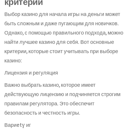
критерии
Выбор казино для начала игры на деньги может
быть сложным и даже пугающим для новичков.
Однако, с помощью правильного подхода, можно
найти лучшее казино для себя. Вот основные
критерии, которые стоит учитывать при выборе
казино:
Лицензия и регуляция
Важно выбрать казино, которое имеет
действующую лицензию и подчиняется строгим
правилам регулятора. Это обеспечит
безопасность и честность игры.
Вариety иг