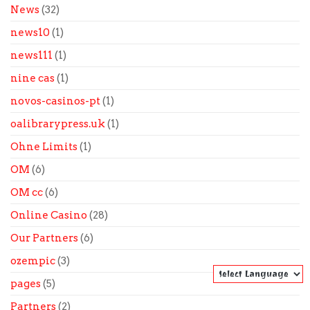
News
(32)
news10
(1)
news111
(1)
nine cas
(1)
novos-casinos-pt
(1)
oalibrarypress.uk
(1)
Ohne Limits
(1)
OM
(6)
OM cc
(6)
Online Casino
(28)
Our Partners
(6)
ozempic
(3)
pages
(5)
Partners
(2)