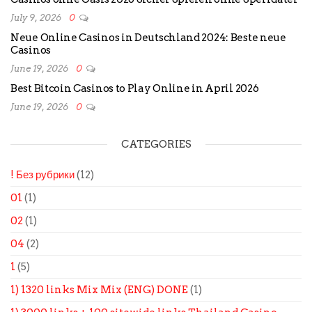
July 9, 2026
0
Neue Online Casinos in Deutschland 2024: Beste neue
Casinos
June 19, 2026
0
Best Bitcoin Casinos to Play Online in April 2026
June 19, 2026
0
CATEGORIES
! Без рубрики
(12)
01
(1)
02
(1)
04
(2)
1
(5)
1) 1320 links Mix Mix (ENG) DONE
(1)