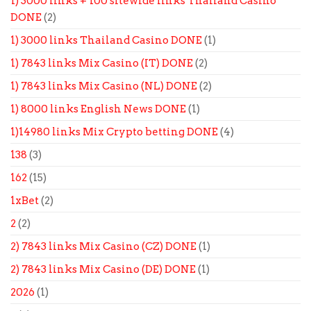
1) 3000 links + 100 sitewide links Thailand Casino
DONE
(2)
1) 3000 links Thailand Casino DONE
(1)
1) 7843 links Mix Casino (IT) DONE
(2)
1) 7843 links Mix Casino (NL) DONE
(2)
1) 8000 links English News DONE
(1)
1)14980 links Mix Crypto betting DONE
(4)
138
(3)
162
(15)
1xBet
(2)
2
(2)
2) 7843 links Mix Casino (CZ) DONE
(1)
2) 7843 links Mix Casino (DE) DONE
(1)
2026
(1)