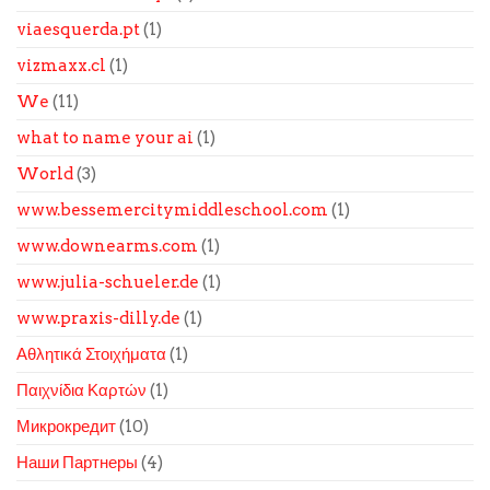
viaesquerda.pt
(1)
vizmaxx.cl
(1)
We
(11)
what to name your ai
(1)
World
(3)
www.bessemercitymiddleschool.com
(1)
www.downearms.com
(1)
www.julia-schueler.de
(1)
www.praxis-dilly.de
(1)
Αθλητικά Στοιχήματα
(1)
Παιχνίδια Καρτών
(1)
Микрокредит
(10)
Наши Партнеры
(4)