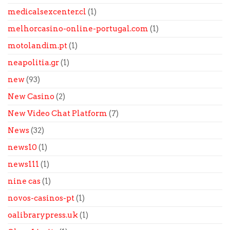
medicalsexcenter.cl
(1)
melhorcasino-online-portugal.com
(1)
motolandim.pt
(1)
neapolitia.gr
(1)
new
(93)
New Casino
(2)
New Video Chat Platform
(7)
News
(32)
news10
(1)
news111
(1)
nine cas
(1)
novos-casinos-pt
(1)
oalibrarypress.uk
(1)