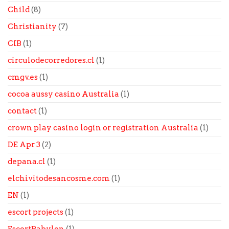
Child
(8)
Christianity
(7)
CIB
(1)
circulodecorredores.cl
(1)
cmgv.es
(1)
cocoa aussy casino Australia
(1)
contact
(1)
crown play casino login or registration Australia
(1)
DE Apr 3
(2)
depana.cl
(1)
elchivitodesancosme.com
(1)
EN
(1)
escort projects
(1)