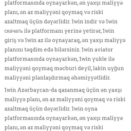
platformasında oynayarkən, ən yaxşı maliyyə
planı, ən az maliyyəni qoymaq və riski
azaltmaq üçün dəyərlidir. 1win indir və 1win
скачать ilə platformanı yerinə yetirər, 1win
giriş və 1win az ilə oynayaraq, ən yaxşı maliyyə
planını təqdim edə bilərsiniz. 1win aviator
platformasında oynayarkən, 1win yukle ilə
maliyyəni qoymaq məcburi deyil, lakin uyğun
maliyyəni planlaşdırmaq əhəmiyyətlidir.
1win Azərbaycan-da qazanmaq üçün ən yaxşı
maliyyə planı, ən az maliyyəni qoymaq və riski
azaltmaq üçün dəyərlidir. 1win oyna
platformasında oynayarkən, ən yaxşı maliyyə
planı, ən az maliyyəni qoymaq və riski