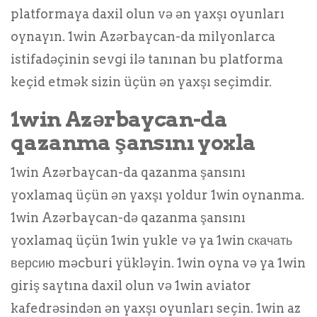
platformaya daxil olun və ən yaxşı oyunları
oynayın. 1win Azərbaycan-da milyonlarca
istifadəçinin sevgi ilə tanınan bu platforma
keçid etmək sizin üçün ən yaxşı seçimdir.
1win Azərbaycan-da
qazanma şansını yoxla
1win Azərbaycan-da qazanma şansını
yoxlamaq üçün ən yaxşı yoldur 1win oynanma.
1win Azərbaycan-də qazanma şansını
yoxlamaq üçün 1win yukle və ya 1win скачать
версию məcburi yükləyin. 1win oyna və ya 1win
giriş saytına daxil olun və 1win aviator
kafedrəsindən ən yaxşı oyunları seçin. 1win az