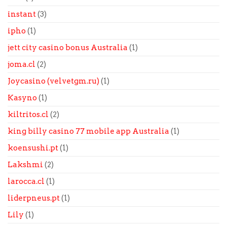
instant
(3)
ipho
(1)
jett city casino bonus Australia
(1)
joma.cl
(2)
Joycasino (velvetgm.ru)
(1)
Kasyno
(1)
kiltritos.cl
(2)
king billy casino 77 mobile app Australia
(1)
koensushi.pt
(1)
Lakshmi
(2)
larocca.cl
(1)
liderpneus.pt
(1)
Lily
(1)