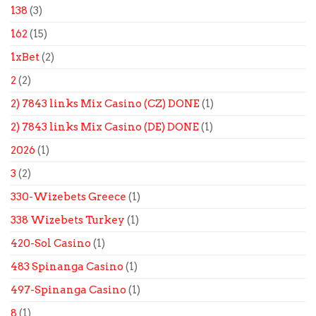
138
(3)
162
(15)
1xBet
(2)
2
(2)
2) 7843 links Mix Casino (CZ) DONE
(1)
2) 7843 links Mix Casino (DE) DONE
(1)
2026
(1)
3
(2)
330-Wizebets Greece
(1)
338 Wizebets Turkey
(1)
420-Sol Casino
(1)
483 Spinanga Casino
(1)
497-Spinanga Casino
(1)
8
(1)