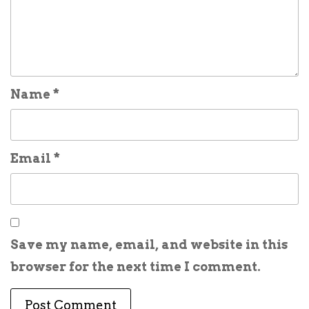
Name
*
Email
*
Save my name, email, and website in this
browser for the next time I comment.