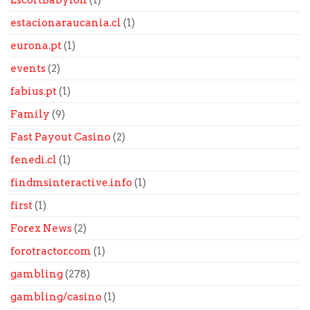
EscortBabylon
(1)
estacionaraucania.cl
(1)
eurona.pt
(1)
events
(2)
fabius.pt
(1)
Family
(9)
Fast Payout Casino
(2)
fenedi.cl
(1)
findmsinteractive.info
(1)
first
(1)
Forex News
(2)
forotractor.com
(1)
gambling
(278)
gambling/casino
(1)