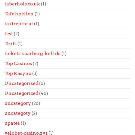
taberhols.co.uk
(1)
Tafelspellen
(1)
taxireutte.at
(1)
test
(2)
Texts
(1)
tickets-saarburg-kell.de
(1)
Top Casinos
(2)
Top Kasyno
(3)
Uncategorised
(6)
Uncategorized
(46)
uncategory
(26)
uncategoty
(2)
upates
(1)
velobet-casino.xyz
(1)